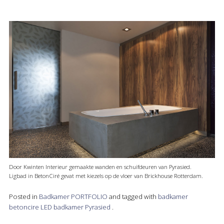
Door Kwinten Interieur gemaakte wanden en schuifdeuren van Pyrasied.
Ligbad in BetonCiré gevat met kiezels op de vloer van Brickhouse Rotterdam.
Posted in
Badkamer
PORTFOLIO
and tagged with
badkamer
betoncire
LED badkamer
Pyrasied
.