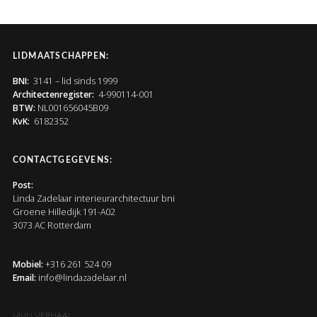
LIDMAATSCHAPPEN:
BNI:
3141 – lid sinds 1999
Architectenregister:
4-990114-001
BTW:
NL001656045B09
KvK:
6182352
CONTACTGEGEVENS:
Post:
Linda Zadelaar interieurarchitectuur bni
Groene Hilledijk 191-A02
3073 AC Rotterdam
Mobiel:
+316 261 524 09
Email:
info@lindazadelaar.nl
MIJN VERHAAL