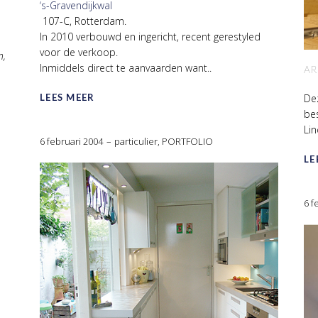
‘s-Gravendijkwal
107-C, Rotterdam.
In 2010 verbouwd en ingericht, recent gerestyled
voor de verkoop.
n,
Inmiddels direct te aanvaarden want..
AR
Dez
LEES MEER
bes
Li
6 februari 2004
particulier
,
PORTFOLIO
LE
6 f