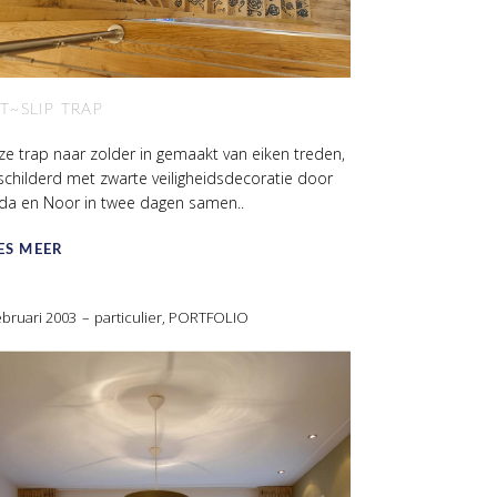
T~SLIP TRAP
e trap naar zolder in gemaakt van eiken treden,
childerd met zwarte veiligheidsdecoratie door
nda en Noor in twee dagen samen..
ES MEER
ebruari 2003
particulier
,
PORTFOLIO