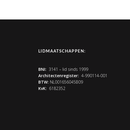
LIDMAATSCHAPPEN:
BNI:
3141 – lid sinds 1999
Architectenregister:
4-990114-001
BTW:
NL001656045B09
KvK:
6182352