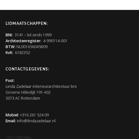
LIDMAATSCHAPPEN:
BNI:
3141 – lid sinds 1999
Architectenregister:
4-990114-001
BTW:
NL001656045B09
KvK:
6182352
CONTACTGEGEVENS:
Post:
Linda Zadelaar interieurarchitectuur bni
Groene Hilledijk 191-A02
3073 AC Rotterdam
Mobiel:
+316 261 524 09
Email:
info@lindazadelaar.nl
MIJN VERHAAL