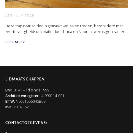
ART~SLIP TRAP
Deze trap naar zolder in gemaakt van eiken treden, beschilderd met
zwarte veiligheidsdecoratie door Linda en Noor in twee dagen samen..
LEES MEER
LIDMAATSCHAPPEN:
BNI:
3141 – lid sinds 1999
Architectenregister:
4-990114-001
BTW:
NL001656045B09
KvK:
6182352
CONTACTGEGEVENS: