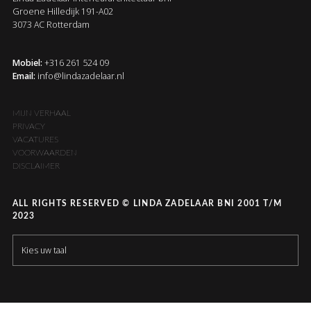
Groene Hilledijk 191-A02
3073 AC Rotterdam
Mobiel:
+316 261 524 09
Email:
info@lindazadelaar.nl
MIJN VERHAAL
PRIVACY
VACATURES
VOORWAARDEN
DISCLAIMER
ALL RIGHTS RESERVED © LINDA ZADELAAR BNI 2001 T/M
2023