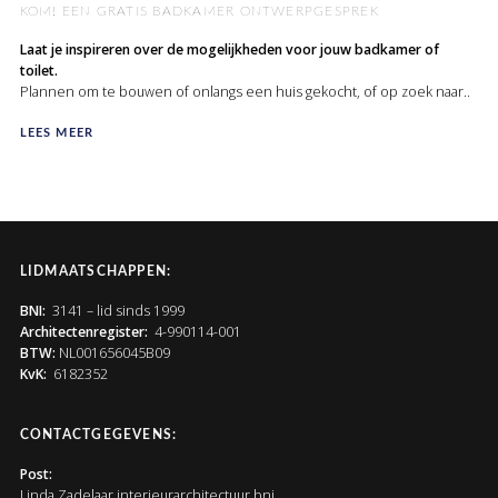
KOM! EEN GRATIS BADKAMER ONTWERPGESPREK
Laat je inspireren over de mogelijkheden voor jouw badkamer of
toilet.
Plannen om te bouwen of onlangs een huis gekocht, of op zoek naar..
LEES MEER
LIDMAATSCHAPPEN:
BNI:
3141 – lid sinds 1999
Architectenregister:
4-990114-001
BTW:
NL001656045B09
KvK:
6182352
CONTACTGEGEVENS:
Post:
Linda Zadelaar interieurarchitectuur bni