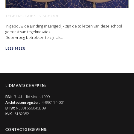
TEGELMOZAÏEK IN SCHOOL
In gebouw de Binding in Langedijk zijn de toiletten van deze school
gemaakt van tegelmozaïek.
Door vroeg betrokken te zijn als..
LEES MEER
LIDMAATSCHAPPEN:
BNI:
3141 – lid sinds 1999
Architectenregister:
4-990114-001
BTW:
NL001656045B09
KvK:
6182352
CONTACTGEGEVENS: