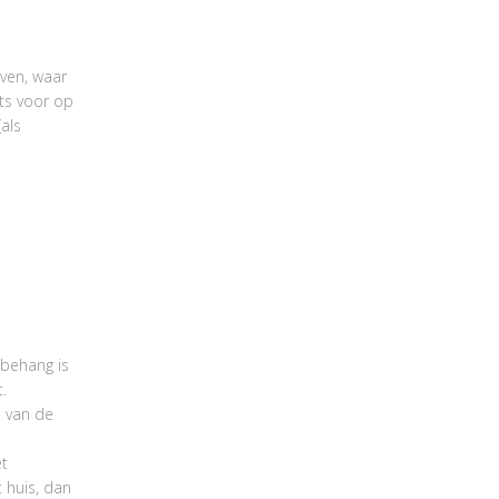
ven, waar
ets voor op
als
 behang is
.
e van de
et
 huis, dan