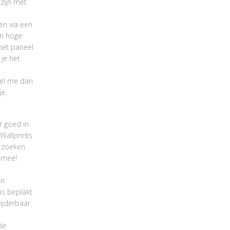
 zijn met
en via een
en hoge
 het paneel
 je het
bel me dan
je.
r goed in
Wallprints
itzoeken
 mee!
jn
us beplakt
ijderbaar.
de