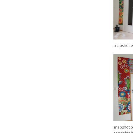
snapshot e
snapshot b
gemaakte b