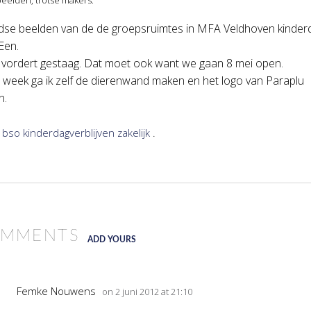
dse beelden van de de groepsruimtes in MFA Veldhoven kinderda
en.
 vordert gestaag. Dat moet ook want we gaan 8 mei open.
 week ga ik zelf de dierenwand maken en het logo van Paraplu
n.
n
bso
kinderdagverblijven
zakelijk
.
OMMENTS
ADD YOURS
Femke Nouwens
on 2 juni 2012 at 21:10