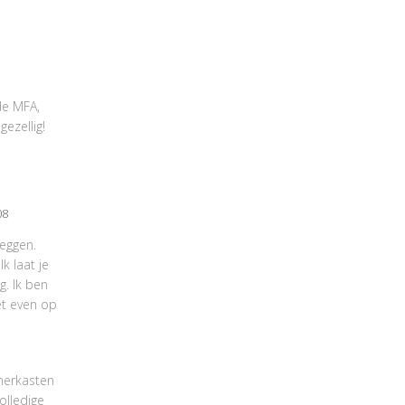
de MFA,
ezellig!
:08
leggen.
k laat je
. Ik ben
et even op
merkasten
olledige