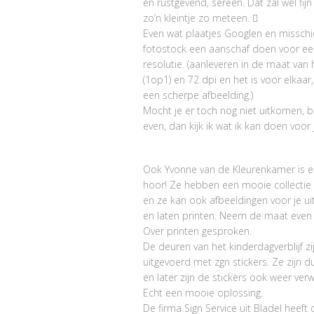
en rustgevend, sereen. Dat zal wel fijn
zo’n kleintje zo meteen. 
Even wat plaatjes Googlen en misschi
fotostock een aanschaf doen voor e
resolutie. (aanleveren in de maat van
(1op1) en 72 dpi en het is voor elkaar,
een scherpe afbeelding.)
Mocht je er toch nog niet uitkomen, 
even, dan kijk ik wat ik kan doen voor 
Ook Yvonne van de Kleurenkamer is e
hoor! Ze hebben een mooie collectie 
en ze kan ook afbeeldingen voor je u
en laten printen. Neem de maat even
Over printen gesproken.
De deuren van het kinderdagverblijf zi
uitgevoerd met zgn stickers. Ze zijn d
en later zijn de stickers ook weer verw
Echt een mooie oplossing.
De firma Sign Service uit Bladel heeft 