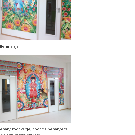
lfenmeisje
ehang roodkapje, door de behangers
eelden, trotse makers.