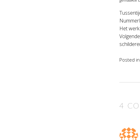
Tussentij
NummerE
Het werk
Volgende
schildere
Posted i
4 C