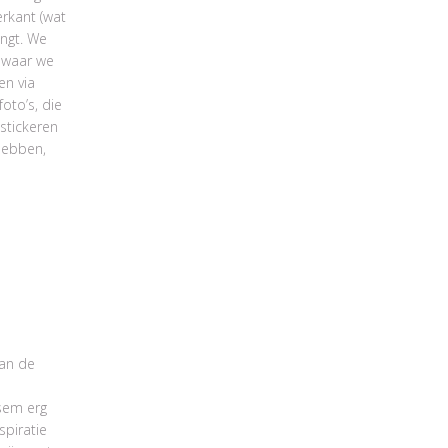
erkant (wat
ingt. We
 waar we
en via
oto’s, die
stickeren
hebben,
van de
sem erg
spiratie