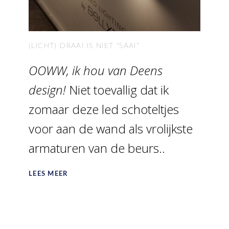
(LICHT) DRAAI IS NIET “SAAI”
OOWW, ik hou van Deens
design!
Niet toevallig dat ik
zomaar deze led schoteltjes
voor aan de wand als vrolijkste
armaturen van de beurs..
LEES MEER