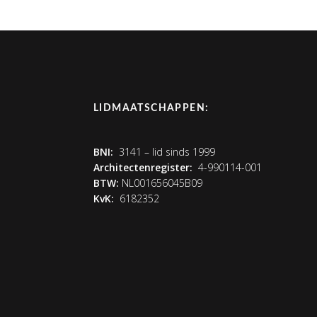
LIDMAATSCHAPPEN:
BNI:
3141 – lid sinds 1999
Architectenregister:
4-990114-001
BTW:
NL001656045B09
KvK:
6182352